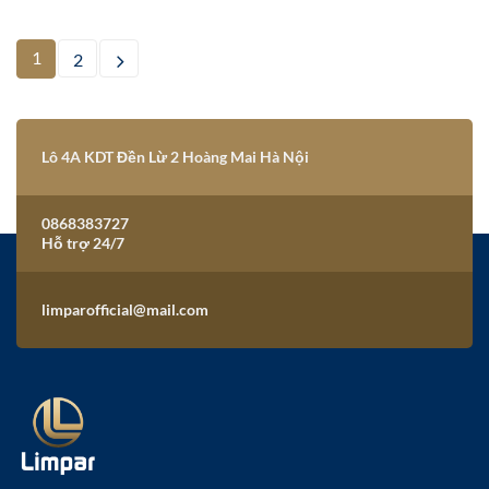
này
có
nhiều
1
2
biến
thể.
Các
tùy
chọn
Lô 4A KDT Đền Lừ 2 Hoàng Mai Hà Nội
có
thể
được
chọn
0868383727
trên
Hỗ trợ 24/7
trang
sản
phẩm
limparofficial@mail.com