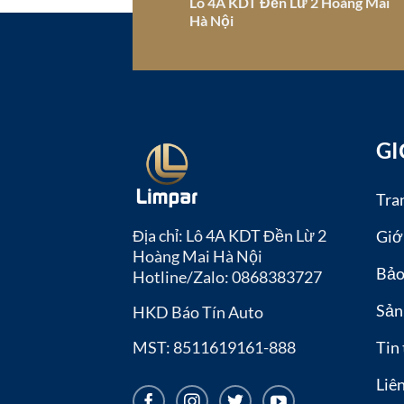
Lô 4A KDT Đền Lừ 2 Hoàng Mai
Hà Nội
GI
Tra
Địa chỉ: Lô 4A KDT Đền Lừ 2
Giớ
Hoàng Mai Hà Nội
Bảo
Hotline/Zalo:
0868383727
Sản
HKD Báo Tín Auto
MST: 8511619161-888
Tin
Liê