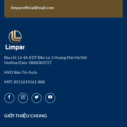
được
limparofficial@mail.com
chọn
trên
trang
sản
phẩm
Địa chỉ: Lô 4A KDT Đền Lừ 2 Hoàng Mai Hà Nội
Hotline/Zalo:
0868383727
HKD Báo Tín Auto
MST: 8511619161-888
Công dụng
Tránh được điểm mù khi lùi xe, quanh
GIỚI THIỆU CHUNG
xe.
Hình ảnh trên gương chân thực, rõ nét,