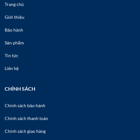
Trang chủ
quan sát tốt hơn.
Tuỳ chỉnh góc nhìn với 360 độ quay,
Giới thiệu
phù hợp và vừa với tầm mắt.
Bảo hành
Sản phẩm
Tin tức
Liên hệ
CHÍNH SÁCH
Chính sách bảo hành
Chính sách thanh toán
Chính sách giao hàng