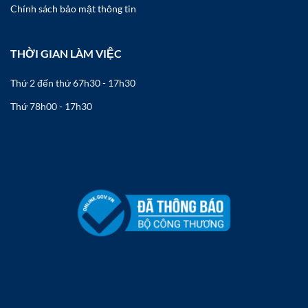
Chính sách bảo mật thông tin
Hướng dẫn lắp đặt
THỜI GIAN LÀM VIỆC
Bạn có thể tự thao tác ở bất kỳ đâu.
Xem ngay hướng dẫn lắp đặt chi tiết tại đây
Thứ 2 đến thứ 6
7h30 - 17h30
Thứ 7
8h00 - 17h30