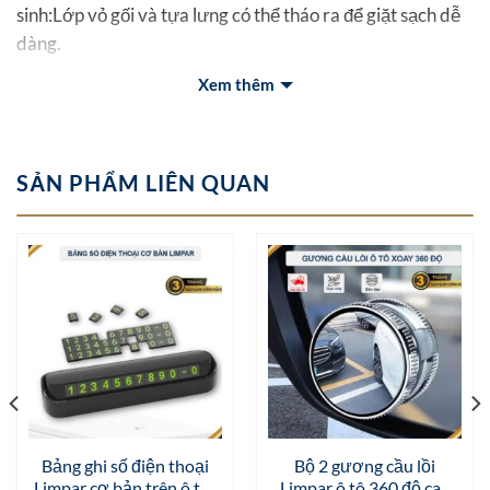
sinh:Lớp vỏ gối và tựa lưng có thể tháo ra để giặt sạch dễ
dàng.
Xem thêm
– Tiện lợi: Gối tựa đầu ô tô hù hợp với tất cả các đời xe ô
tô.
– 3 màu gồm : đen, nâu đen, ghi đen
SẢN PHẨM LIÊN QUAN
– Kích thước:
+ Gối tựa đầu 30 x 20 x 10 cm
Thương hiệu : LIMPAR
Bảng ghi số điện thoại
Bộ 2 gương cầu lồi
Limpar cơ bản trên ô tô ,
Limpar ô tô 360 độ cao