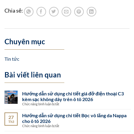
Chuyên mục
Tin tức
Bài viết liên quan
Hướng dẫn sử dụng chi tiết giá đỡ điện thoại C3
kèm sạc không dây trên ô tô 2026
ở
Chức năng bình luận bị tắt
Hướng
dẫn
Hướng dẫn sử dụng chi tiết Bọc vô lăng da Nappa
27
sử
cho ô tô 2026
dụng
Th3
chi
ở
Chức năng bình luận bị tắt
tiết
Hướng
giá
dẫn