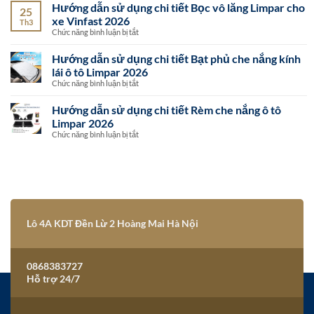
Hướng dẫn sử dụng chi tiết Bọc vô lăng Limpar cho
đỡ
25
sử
điện
xe Vinfast 2026
dụng
Th3
thoại
chi
ở
Chức năng bình luận bị tắt
C3
tiết
Hướng
kèm
Bọc
dẫn
Hướng dẫn sử dụng chi tiết Bạt phủ che nắng kính
sạc
vô
sử
không
lăng
lái ô tô Limpar 2026
dụng
dây
da
chi
ở
Chức năng bình luận bị tắt
trên
Nappa
tiết
Hướng
ô
cho
Bọc
dẫn
tô
Hướng dẫn sử dụng chi tiết Rèm che nắng ô tô
ô
vô
sử
2026
tô
lăng
Limpar 2026
dụng
2026
Limpar
chi
ở
Chức năng bình luận bị tắt
cho
tiết
Hướng
xe
Bạt
dẫn
Vinfast
phủ
sử
2026
che
dụng
nắng
chi
kính
tiết
lái
Rèm
ô
che
tô
Lô 4A KDT Đền Lừ 2 Hoàng Mai Hà Nội
nắng
Limpar
ô
2026
tô
Limpar
2026
0868383727
Hỗ trợ 24/7