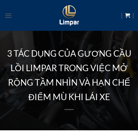
Skip
to
content
3 TÁC DỤNG CỦA GƯƠNG CẦU
LỒI LIMPAR TRONG VIỆC MỞ
RỘNG TẦM NHÌN VÀ HẠN CHẾ
ĐIỂM MÙ KHI LÁI XE